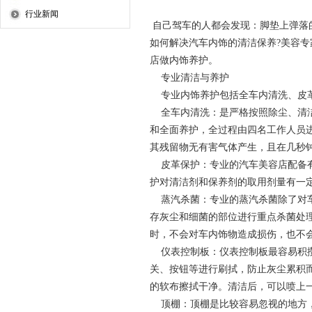
行业新闻
自己驾车的人都会发现：脚垫上弹落
如何解决汽车内饰的清洁保养?美容专
店做内饰养护。
专业清洁与养护
专业内饰养护包括全车内
清洗
、皮
全车内
清洗
：是严格按照除尘、清
和全面养护，全过程由四名工作人员
其残留物无有害气体产生，且在几秒
皮革保护：专业的汽车美容店配备有
护对清洁剂和保养剂的取用剂量有一
蒸汽杀菌：专业的蒸汽杀菌除了对车
存灰尘和细菌的部位进行重点杀菌处
时，不会对车内饰物造成损伤，也不
仪表控制板：仪表控制板最容易积攒
关、按钮等进行刷拭，防止灰尘累积
的软布擦拭干净。
清洁
后，可以喷上
顶棚：顶棚是比较容易忽视的地方