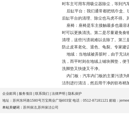
时车主可用车用吸尘器除尘，等到汽
后缸平台：我们通常都把纸巾盒、玩
后缸平台的清理、除尘也马虎不得。
座椅：座椅是车主接触最多也最容易
时可以更换
清洗
。第二是尽量避免食
清理，这些污渍就难以去除了。第三
防止皮革老化、退色、龟裂。专家建
地绒：当地绒被弄脏时，由于无法移
洗
，而平时则在地绒上铺块脚垫，便
洗脚垫又快捷又干净。
内门板：汽车内门板的主要污渍为鞋
洁剂进行清洁，然后用干净的软布稍
企业邮局
|
服务项目
|
联系我们
|
法律声明
|
隐私保护
地址：苏州东环路1580号万宝商业广场603室 电话：0512-87181121 邮箱：jemeezhan
本站关键词：
苏州保洁
,
苏州保洁公司