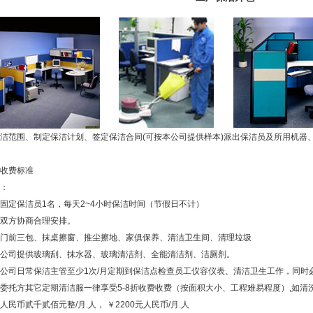
洁范围、制定保洁计划、签定保洁合同(可按本公司提供样本)派出保洁员及所用机器
及收费标准
式：
固定保洁员1名，每天2~4小时保洁时间（节假日不计）
双方协商合理安排。
门前三包、抹桌擦窗、推尘擦地、家俱保养、清洁卫生间、清理垃圾
公司提供玻璃刮、抹水器、玻璃清洁剂、全能清洁剂、洁厕剂。
公司日常保洁主管至少1次/月定期到保洁点检查员工仪容仪表、清洁卫生工作，同时
委托方其它定期清洁服一律享受5-8折收费收费（按面积大小、工程难易程度）,如
人民币贰千贰佰元整/月.人， ￥2200元人民币/月.人