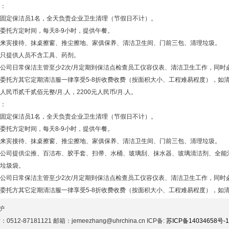
式：
固定保洁员1名，全天负责企业卫生清理（节假日不计）。
委托方定时间，每天8-9小时，提供午餐。
：来宾接待、抹桌擦窗、推尘擦地、家俱保养、清洁卫生间、门前三包、清理
只提供人员不含工具、药剂。
公司日常保洁主管至少2次/月定期到保洁点检查员工仪容仪表、清洁卫生工作，同时
委托方其它定期清洁服一律享受5-8折收费收费（按面积大小、工程难易程度），如
人民币贰千贰佰元整/月.人，2200元人民币/月.人。
式：
固定保洁员1名，全天负责企业卫生清理（节假日不计）。
委托方定时间，每天8-9小时，提供午餐。
：来宾接待、抹桌擦窗、推尘擦地、家俱保养、清洁卫生间、门前三包、清理
公司提供尘推、百洁布、胶手套、扫帚、水桶、玻璃刮、抹水器、玻璃清洁剂、全能
垃圾袋。
公司日常保洁主管至少2次/月定期到保洁点检查员工仪容仪表、清洁卫生工作，同时
委托方其它定期清洁服一律享受5-8折收费收费（按面积大小、工程难易程度），如
护
87181121 邮箱：jemeezhang@uhrchina.cn ICP备:
苏ICP备14034658号-1